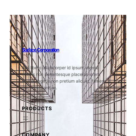
Surface Corporation
Nisl libero ullamcorper id ipsum viverra
mauris non pellentesque placerat lorem
lacinia sagittis non pretium aliquet, fames
quo repudiandae.
PRODUCTS
COMPANY