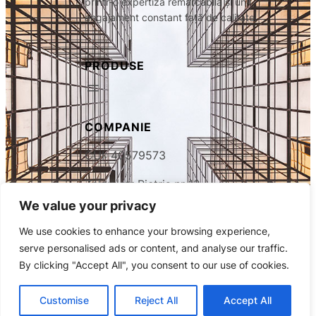
printr-o expertiză remarcabilă și un
angajament constant față de calitate.
PRODUSE
COMPANIE
CUI: 40579573
Zalau, str Pietris nr 12
We value your privacy
Tel.
0742162377
We use cookies to enhance your browsing experience,
DETALII
serve personalised ads or content, and analyse our traffic.
By clicking "Accept All", you consent to our use of cookies.
Surface Corporation
© 2025.
Customise
Reject All
Accept All