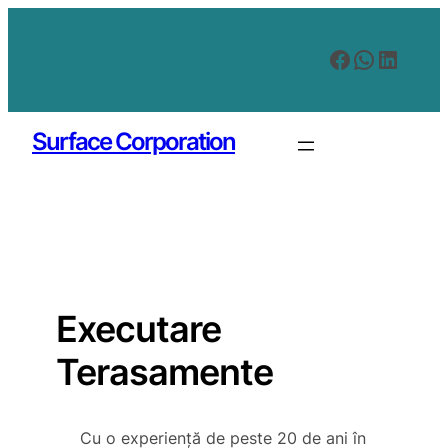
Skip
to
Facebook
WhatsA
Linked
content
Surface Corporation
CONTACTATI-NE
Executare
Terasamente
Cu o experiență de peste 20 de ani în